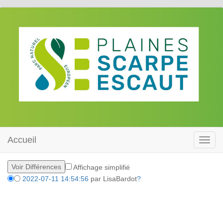
Accueil
Toggl
navig
Affichage simplifié
2022-07-11 14:54:56
par
LisaBardot
?