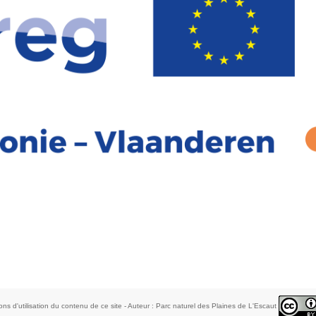
ons d'utilisation du contenu de ce site - Auteur : Parc naturel des Plaines de L'Escaut